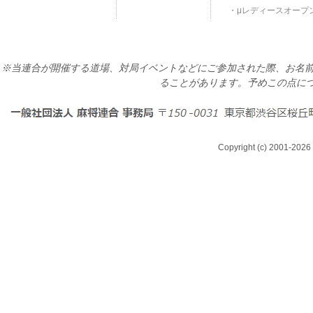
μレディースオープ
※当連合が開催する道場、対局イベントなどにご参加された際、お名前
ることがあります。予めこの点に
Copyright (c) 2001-2026