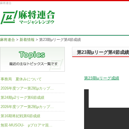
麻将連合
麻将連合
>
新着情報
>
第23期μリーグ第4節成績
第23期μリーグ第4節成績
第23期μリーグ成績
事務局 夏休みについて
2026年度ツアー第2戦μカップ…
第24期μ2リーグ第6節成績
2026年度ツアー第2戦μカップ…
第16期将妃戦第6節成績
無双-MUSOU- μプロアマ混…