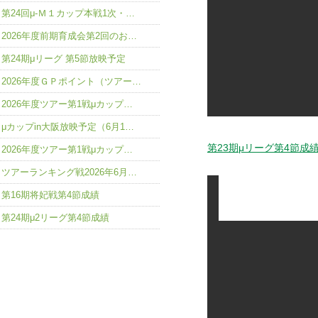
第24回μ-Ｍ１カップ本戦1次・…
2026年度前期育成会第2回のお…
第24期μリーグ 第5節放映予定
2026年度ＧＰポイント（ツアー…
2026年度ツアー第1戦μカップ…
μカップin大阪放映予定（6月1…
第23期μリーグ第4節成
2026年度ツアー第1戦μカップ…
ツアーランキング戦2026年6月…
第16期将妃戦第4節成績
第24期μ2リーグ第4節成績