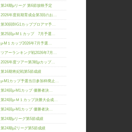
第24期μリーグ 第6節放映予定
2026年度前期育成会第3回のお…
第30回BIG1カッププロアマ予…
第25回μ-M１カップ 7月予選…
μ-M１カップ2026年7月予選…
ツアーランキング戦2026年7月…
2026年度ツアー第3戦μカップ…
第16期将妃戦第5節成績
μ-M1カップ予選当日参加枠廃止…
第24回μ-M1カップ 優勝者決…
第24回μ-Ｍ１カップ決勝大会成…
第24回μ-M1カップ 優勝者決…
第24期μリーグ第5節成績
第24期μ2リーグ第5節成績