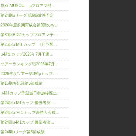
無双-MUSOU- μプロアマ混…
第24期μリーグ 第6節放映予定
2026年度前期育成会第3回のお…
第30回BIG1カッププロアマ予…
第25回μ-M１カップ 7月予選…
μ-M１カップ2026年7月予選…
ツアーランキング戦2026年7月…
2026年度ツアー第3戦μカップ…
第16期将妃戦第5節成績
μ-M1カップ予選当日参加枠廃止…
第24回μ-M1カップ 優勝者決…
第24回μ-Ｍ１カップ決勝大会成…
第24回μ-M1カップ 優勝者決…
第24期μリーグ第5節成績