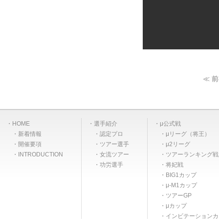
≪ 
HOME
選手紹介
μ公式戦
新着情報
認定プロ
μリーグ（将王）
開催要項
ツアー選手
μ2リーグ
INTRODUCTION
女流ツアー
ツアーランキング戦
功労選手
将妃戦
BIG1カップ
μ-M1カップ
ツアーGP
μカップ
インビテーションカ