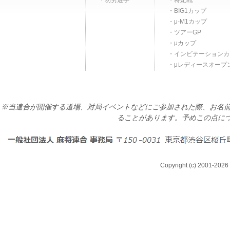
功労選手
将妃戦
BIG1カップ
μ-M1カップ
ツアーGP
μカップ
インビテーションカ
μレディースオープ
※当連合が開催する道場、対局イベントなどにご参加された際、お名前
ることがあります。予めこの点に
Copyright (c) 2001-2026