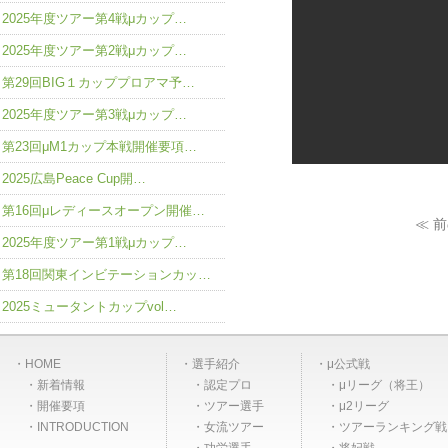
2025年度ツアー第4戦μカップ…
2025年度ツアー第2戦μカップ…
第29回BIG１カッププロアマ予…
2025年度ツアー第3戦μカップ…
第23回μM1カップ本戦開催要項…
2025広島Peace Cup開…
第16回μレディースオープン開催…
≪ 
2025年度ツアー第1戦μカップ…
第18回関東インビテーションカッ…
2025ミュータントカップvol…
HOME
選手紹介
μ公式戦
新着情報
認定プロ
μリーグ（将王）
開催要項
ツアー選手
μ2リーグ
INTRODUCTION
女流ツアー
ツアーランキング戦