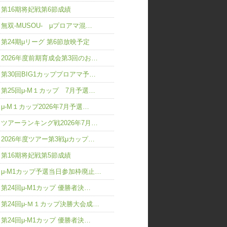
第16期将妃戦第6節成績
無双-MUSOU- μプロアマ混…
第24期μリーグ 第6節放映予定
2026年度前期育成会第3回のお…
第30回BIG1カッププロアマ予…
第25回μ-M１カップ 7月予選…
μ-M１カップ2026年7月予選…
ツアーランキング戦2026年7月…
2026年度ツアー第3戦μカップ…
第16期将妃戦第5節成績
μ-M1カップ予選当日参加枠廃止…
第24回μ-M1カップ 優勝者決…
第24回μ-Ｍ１カップ決勝大会成…
第24回μ-M1カップ 優勝者決…