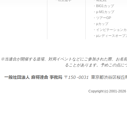
功労選手
将妃戦
BIG1カップ
μ-M1カップ
ツアーGP
μカップ
インビテーションカ
μレディースオープ
※当連合が開催する道場、対局イベントなどにご参加された際、お名前
ることがあります。予めこの点に
Copyright (c) 2001-2026