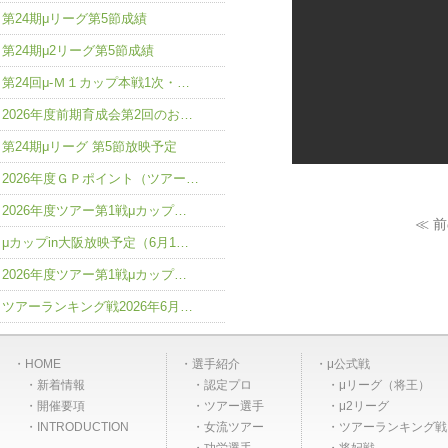
第24期μリーグ第5節成績
第24期μ2リーグ第5節成績
第24回μ-Ｍ１カップ本戦1次・…
2026年度前期育成会第2回のお…
第24期μリーグ 第5節放映予定
2026年度ＧＰポイント（ツアー…
2026年度ツアー第1戦μカップ…
≪ 
μカップin大阪放映予定（6月1…
2026年度ツアー第1戦μカップ…
ツアーランキング戦2026年6月…
HOME
選手紹介
μ公式戦
新着情報
認定プロ
μリーグ（将王）
開催要項
ツアー選手
μ2リーグ
INTRODUCTION
女流ツアー
ツアーランキング戦