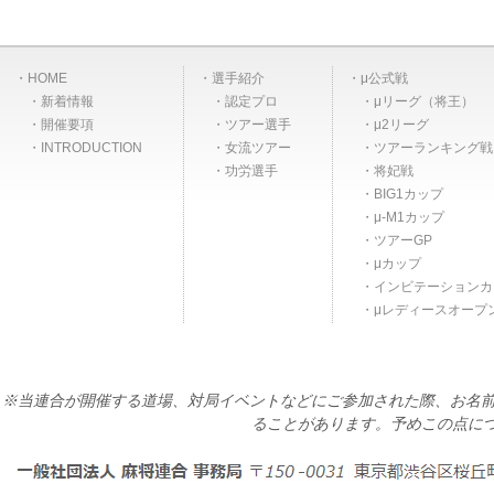
HOME
選手紹介
μ公式戦
新着情報
認定プロ
μリーグ（将王）
開催要項
ツアー選手
μ2リーグ
INTRODUCTION
女流ツアー
ツアーランキング戦
功労選手
将妃戦
BIG1カップ
μ-M1カップ
ツアーGP
μカップ
インビテーションカ
μレディースオープ
※当連合が開催する道場、対局イベントなどにご参加された際、お名前
ることがあります。予めこの点に