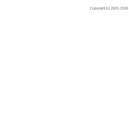
Copyright (c) 2001-2026