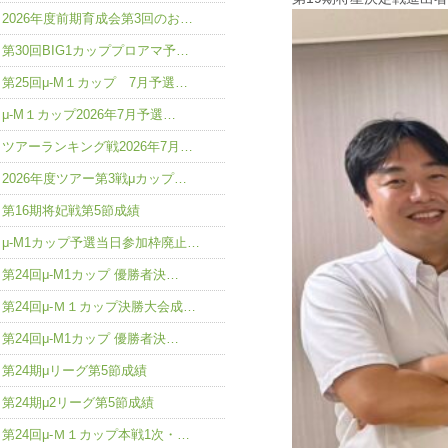
2026年度前期育成会第3回のお…
第30回BIG1カッププロアマ予…
第25回μ-M１カップ 7月予選…
μ-M１カップ2026年7月予選…
ツアーランキング戦2026年7月…
2026年度ツアー第3戦μカップ…
第16期将妃戦第5節成績
μ-M1カップ予選当日参加枠廃止…
第24回μ-M1カップ 優勝者決…
第24回μ-Ｍ１カップ決勝大会成…
第24回μ-M1カップ 優勝者決…
第24期μリーグ第5節成績
第24期μ2リーグ第5節成績
第24回μ-Ｍ１カップ本戦1次・…