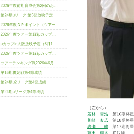
2026年度前期育成会第2回のお…
第24期μリーグ 第5節放映予定
2026年度ＧＰポイント（ツアー…
2026年度ツアー第1戦μカップ…
μカップin大阪放映予定（6月1…
2026年度ツアー第1戦μカップ…
ツアーランキング戦2026年6月…
第16期将妃戦第4節成績
第24期μ2リーグ第4節成績
第24期μリーグ第4節成績
（左から）
若林 貴浩
第16期将星
川崎 友広
第18期将星
岩瀬 航
第17期将星
藤田 樹木
初決勝