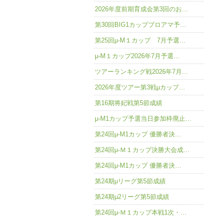
2026年度前期育成会第3回のお…
第30回BIG1カッププロアマ予…
第25回μ-M１カップ 7月予選…
μ-M１カップ2026年7月予選…
ツアーランキング戦2026年7月…
2026年度ツアー第3戦μカップ…
第16期将妃戦第5節成績
μ-M1カップ予選当日参加枠廃止…
第24回μ-M1カップ 優勝者決…
第24回μ-Ｍ１カップ決勝大会成…
第24回μ-M1カップ 優勝者決…
第24期μリーグ第5節成績
第24期μ2リーグ第5節成績
第24回μ-Ｍ１カップ本戦1次・…