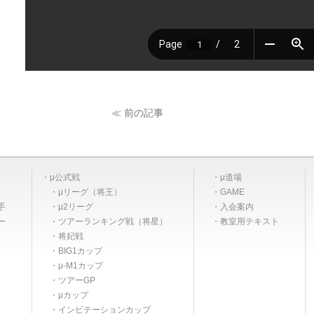
≪ 前の記事
μ公式戦
μ道場
μリーグ（将王）
GAME
手
μ2リーグ
入会案内
ー
ツアーランキング戦（将星）
教室用テキスト
将妃戦
BIG1カップ
μ-M1カップ
ツアーGP
μカップ
インビテーションカップ