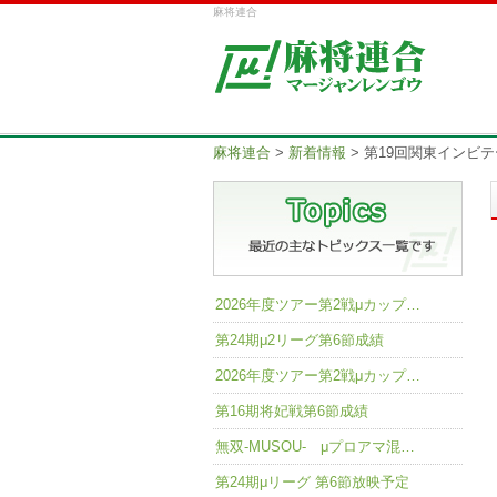
麻将連合
麻将連合
>
新着情報
>
第19回関東インビ
2026年度ツアー第2戦μカップ…
第24期μ2リーグ第6節成績
2026年度ツアー第2戦μカップ…
第16期将妃戦第6節成績
無双-MUSOU- μプロアマ混…
第24期μリーグ 第6節放映予定