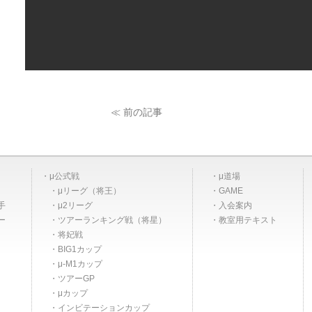
≪ 前の記事
μ公式戦
μ道場
μリーグ（将王）
GAME
手
μ2リーグ
入会案内
ー
ツアーランキング戦（将星）
教室用テキスト
将妃戦
BIG1カップ
μ-M1カップ
ツアーGP
μカップ
インビテーションカップ