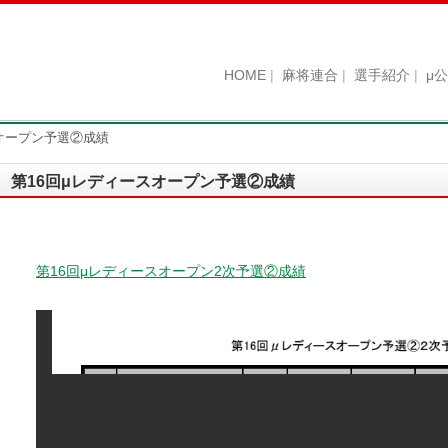
HOME
麻将連合
選手紹介
μ
スオープン予選②成績
第16回μレディースオープン予選②成績
第16回μレディースオープン2次予選②成績