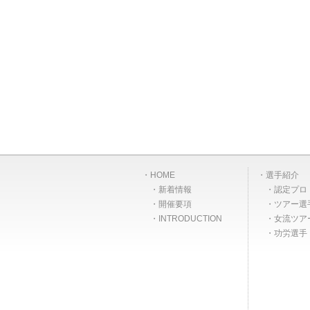
HOME
選手紹介
新着情報
認定プロ
開催要項
ツアー選
INTRODUCTION
女流ツア
功労選手