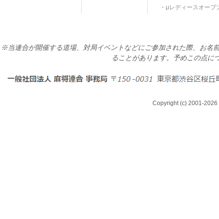
μレディースオープ
※当連合が開催する道場、対局イベントなどにご参加された際、お名前
ることがあります。予めこの点に
Copyright (c) 2001-2026