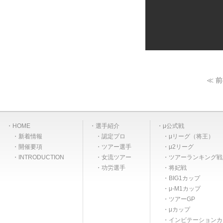
≪ 
HOME
選手紹介
μ公式戦
新着情報
認定プロ
μリーグ（将王）
開催要項
ツアー選手
μ2リーグ
INTRODUCTION
女流ツアー
ツアーランキング戦
功労選手
将妃戦
BIG1カップ
μ-M1カップ
ツアーGP
μカップ
インビテーションカ