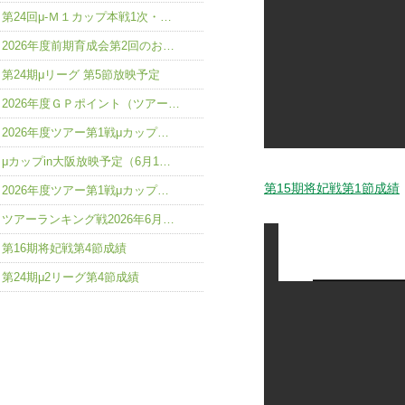
第24回μ-Ｍ１カップ本戦1次・…
2026年度前期育成会第2回のお…
第24期μリーグ 第5節放映予定
2026年度ＧＰポイント（ツアー…
2026年度ツアー第1戦μカップ…
μカップin大阪放映予定（6月1…
第15期将妃戦第1節成績
2026年度ツアー第1戦μカップ…
ツアーランキング戦2026年6月…
第16期将妃戦第4節成績
第24期μ2リーグ第4節成績