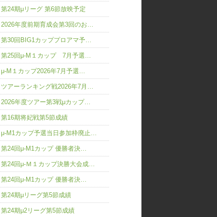
第24期μリーグ 第6節放映予定
2026年度前期育成会第3回のお…
第30回BIG1カッププロアマ予…
第25回μ-M１カップ 7月予選…
μ-M１カップ2026年7月予選…
ツアーランキング戦2026年7月…
2026年度ツアー第3戦μカップ…
第16期将妃戦第5節成績
μ-M1カップ予選当日参加枠廃止…
第24回μ-M1カップ 優勝者決…
第24回μ-Ｍ１カップ決勝大会成…
第24回μ-M1カップ 優勝者決…
第24期μリーグ第5節成績
第24期μ2リーグ第5節成績