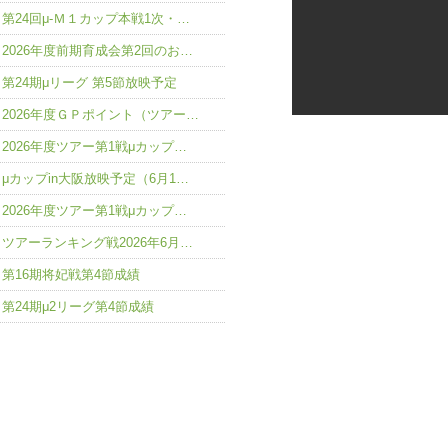
第24回μ-Ｍ１カップ本戦1次・…
2026年度前期育成会第2回のお…
第24期μリーグ 第5節放映予定
2026年度ＧＰポイント（ツアー…
2026年度ツアー第1戦μカップ…
μカップin大阪放映予定（6月1…
2026年度ツアー第1戦μカップ…
ツアーランキング戦2026年6月…
第16期将妃戦第4節成績
第24期μ2リーグ第4節成績