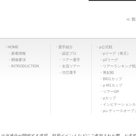
≪ 
HOME
選手紹介
μ公式戦
新着情報
認定プロ
μリーグ（将王）
開催要項
ツアー選手
μ2リーグ
INTRODUCTION
女流ツアー
ツアーランキング戦
功労選手
将妃戦
BIG1カップ
μ-M1カップ
ツアーGP
μカップ
インビテーションカ
μレディースオープ
※当連合が開催する道場、対局イベントなどにご参加された際、お名前