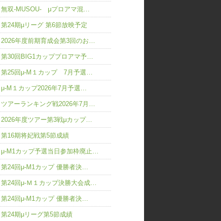
無双-MUSOU- μプロアマ混…
第24期μリーグ 第6節放映予定
2026年度前期育成会第3回のお…
第30回BIG1カッププロアマ予…
第25回μ-M１カップ 7月予選…
μ-M１カップ2026年7月予選…
ツアーランキング戦2026年7月…
2026年度ツアー第3戦μカップ…
第16期将妃戦第5節成績
μ-M1カップ予選当日参加枠廃止…
第24回μ-M1カップ 優勝者決…
第24回μ-Ｍ１カップ決勝大会成…
第24回μ-M1カップ 優勝者決…
第24期μリーグ第5節成績