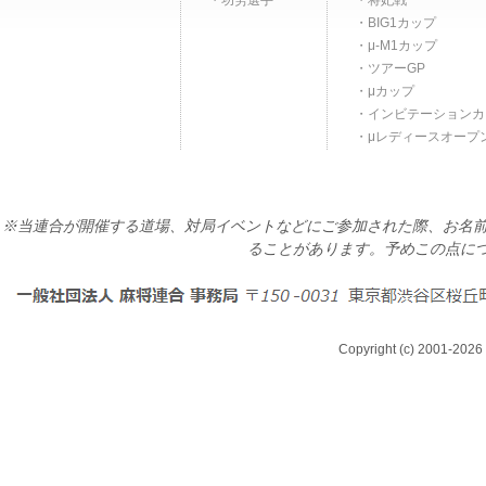
功労選手
将妃戦
BIG1カップ
μ-M1カップ
ツアーGP
μカップ
インビテーションカ
μレディースオープ
※当連合が開催する道場、対局イベントなどにご参加された際、お名前
ることがあります。予めこの点に
Copyright (c) 2001-2026