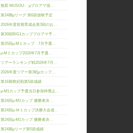
無双-MUSOU- μプロアマ混…
第24期μリーグ 第6節放映予定
2026年度前期育成会第3回のお…
第30回BIG1カッププロアマ予…
第25回μ-M１カップ 7月予選…
μ-M１カップ2026年7月予選…
ツアーランキング戦2026年7月…
2026年度ツアー第3戦μカップ…
第16期将妃戦第5節成績
μ-M1カップ予選当日参加枠廃止…
第24回μ-M1カップ 優勝者決…
第24回μ-Ｍ１カップ決勝大会成…
第24回μ-M1カップ 優勝者決…
第24期μリーグ第5節成績