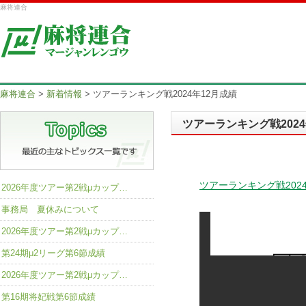
麻将連合
麻将連合
>
新着情報
>
ツアーランキング戦2024年12月成績
ツアーランキング戦2024
ツアーランキング戦202
2026年度ツアー第2戦μカップ…
事務局 夏休みについて
2026年度ツアー第2戦μカップ…
第24期μ2リーグ第6節成績
2026年度ツアー第2戦μカップ…
第16期将妃戦第6節成績