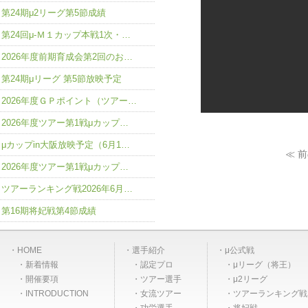
第24期μ2リーグ第5節成績
第24回μ-Ｍ１カップ本戦1次・…
2026年度前期育成会第2回のお…
第24期μリーグ 第5節放映予定
2026年度ＧＰポイント（ツアー…
2026年度ツアー第1戦μカップ…
μカップin大阪放映予定（6月1…
≪ 
2026年度ツアー第1戦μカップ…
ツアーランキング戦2026年6月…
第16期将妃戦第4節成績
HOME
選手紹介
μ公式戦
新着情報
認定プロ
μリーグ（将王）
開催要項
ツアー選手
μ2リーグ
INTRODUCTION
女流ツアー
ツアーランキング戦