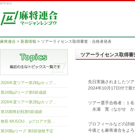
麻将連合
麻将連合
>
新着情報
>
ツアーライセンス取得審査・合格者発表
ツアーライセンス取得審
先日実施されましたツア
2026年度ツアー第2戦μカップ…
2024年10月17日付
第24期μ2リーグ第6節成績
2026年度ツアー第2戦μカップ…
ツアー選手合格者：１名
永瀬 寛（ながせ か
第16期将妃戦第6節成績
無双-MUSOU- μプロアマ混…
プロフィールなどの詳細
今後とも麻将連合をよろ
第24期μリーグ 第6節放映予定