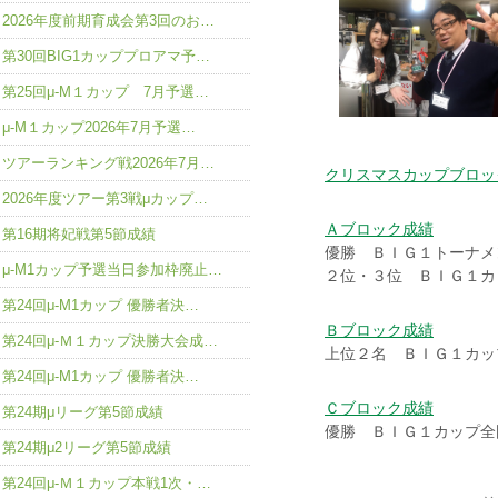
2026年度前期育成会第3回のお…
第30回BIG1カッププロアマ予…
第25回μ-M１カップ 7月予選…
μ-M１カップ2026年7月予選…
ツアーランキング戦2026年7月…
クリスマスカップブロッ
2026年度ツアー第3戦μカップ…
Ａブロック成績
第16期将妃戦第5節成績
優勝 ＢＩＧ１トーナメ
μ-M1カップ予選当日参加枠廃止…
２位・３位 ＢＩＧ１カ
第24回μ-M1カップ 優勝者決…
Ｂブロック成績
第24回μ-Ｍ１カップ決勝大会成…
上位２名 ＢＩＧ１カッ
第24回μ-M1カップ 優勝者決…
Ｃブロック成績
第24期μリーグ第5節成績
優勝 ＢＩＧ１カップ全
第24期μ2リーグ第5節成績
第24回μ-Ｍ１カップ本戦1次・…