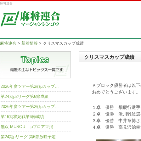
麻将連合
麻将連合
>
新着情報
>
クリスマスカップ成績
クリスマスカップ成績
Ａブロック優勝者は以下
2026年度ツアー第2戦μカップ…
おめでとうございます。
第24期μ2リーグ第6節成績
2026年度ツアー第2戦μカップ…
１卓 優勝 畑慶行選手
２卓 優勝 渋川難波選
第16期将妃戦第6節成績
３卓 優勝 中井章博さ
無双-MUSOU- μプロアマ混…
４卓 優勝 高見沢治幸
第24期μリーグ 第6節放映予定