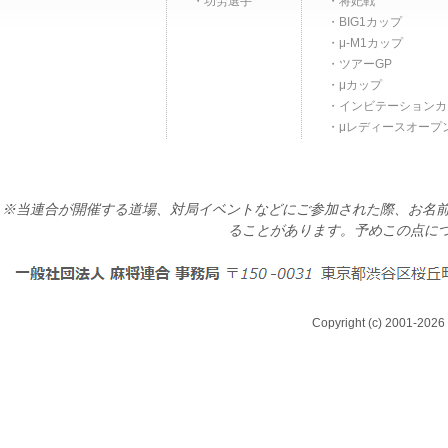
功労選手
将妃戦
BIG1カップ
μ-M1カップ
ツアーGP
μカップ
インビテーションカ
μレディースオープ
※当連合が開催する道場、対局イベントなどにご参加された際、お名前
ることがあります。予めこの点に
Copyright (c) 2001-2026