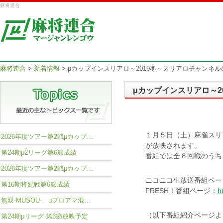
麻将連合
麻将連合
>
新着情報
>
μカップインスリアロ～2019冬～スリアロチャンネ
μカップインスリアロ～2
１月５日（土）麻雀スリ
2026年度ツアー第2戦μカップ…
が放映されます。
第24期μ2リーグ第6節成績
番組では全６回戦のうち
2026年度ツアー第2戦μカップ…
ニコニコ生放送番組ペー
第16期将妃戦第6節成績
FRESH！番組ページ：
h
無双-MUSOU- μプロアマ混…
（以下番組紹介ページよ
第24期μリーグ 第6節放映予定