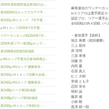
2026年度前期育成会第3回のお…
麻将連合のワンデーカッ
第30回BIG1カッププロアマ予…
inスリアロは選手限定カ
認定プロ、ツアー選手お
第25回μ-M１カップ 7月予選…
全6回戦の内４回戦（ベ
μ-M１カップ2026年7月予選…
・参加選手【抜粋】
ツアーランキング戦2026年7月…
地主 琢磨（前回優勝）
2026年度ツアー第3戦μカップ…
三上 龍玲
原 浩明
第16期将妃戦第5節成績
三原 孝博
μ-M1カップ予選当日参加枠廃止…
須藤 浩
内田 慶
第24回μ-M1カップ 優勝者決…
石原 真人
第24回μ-Ｍ１カップ決勝大会成…
むく 大樹
草場 とも子
第24回μ-M1カップ 優勝者決…
忍田 幸夫
第24期μリーグ第5節成績
明村 諭
藤原 健
第24期μ2リーグ第5節成績
小林 剛
第24回μ-Ｍ１カップ本戦1次・…
黒澤 耕一郎