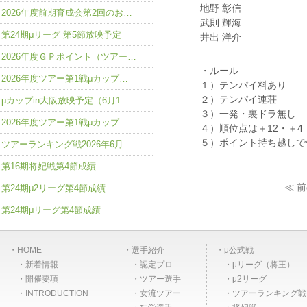
地野 彰信
2026年度前期育成会第2回のお…
武則 輝海
第24期μリーグ 第5節放映予定
井出 洋介
2026年度ＧＰポイント（ツアー…
・ルール
2026年度ツアー第1戦μカップ…
１）テンパイ料あり
２）テンパイ連荘
μカップin大阪放映予定（6月1…
３）一発・裏ドラ無し
2026年度ツアー第1戦μカップ…
４）順位点は＋12・＋4
５）ポイント持ち越しで
ツアーランキング戦2026年6月…
第16期将妃戦第4節成績
≪ 
第24期μ2リーグ第4節成績
第24期μリーグ第4節成績
HOME
選手紹介
μ公式戦
新着情報
認定プロ
μリーグ（将王）
開催要項
ツアー選手
μ2リーグ
INTRODUCTION
女流ツアー
ツアーランキング戦