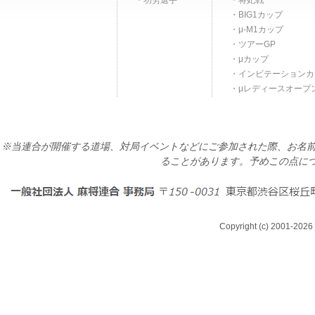
功労選手
将妃戦
BIG1カップ
μ-M1カップ
ツアーGP
μカップ
インビテーションカ
μレディースオープ
※当連合が開催する道場、対局イベントなどにご参加された際、お名前
ることがあります。予めこの点に
Copyright (c) 2001-2026